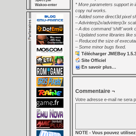
Speccyal
* More parameters support in
Wakoo-enter
copy nul works.
– Added some direct3d pixel s
– Advinterp2x/advinterp3x scale
– A dos command ‘shift’ work c
– Updated some libraries like s
– Reduced the size of executa
– Some minor bugs fixed.
Télécharger JMEBoy 1.5.3
Site Officiel
En savoir plus…
Commentaire ¬
Votre adresse e-mail ne sera p
NOTE - Vous pouvez utilisez 