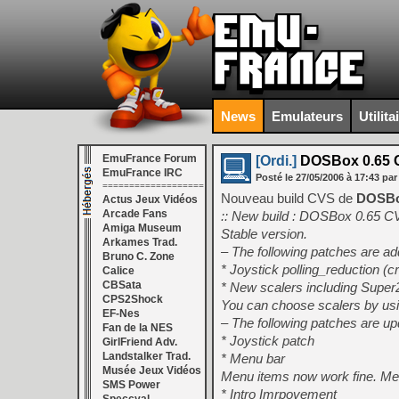
News
Emulateurs
Utilita
EmuFrance Forum
[Ordi.]
DOSBox 0.65 C
EmuFrance IRC
Posté le
27/05/2006
à
17:43
par
===================
Nouveau build CVS de
DOSB
Actus Jeux Vidéos
Arcade Fans
:: New build : DOSBox 0.65 C
Amiga Museum
Stable version.
Arkames Trad.
– The following patches are ad
Bruno C. Zone
* Joystick polling_reduction (c
Calice
CBSata
* New scalers including Supe
CPS2Shock
You can choose scalers by usin
EF-Nes
– The following patches are up
Fan de la NES
* Joystick patch
GirlFriend Adv.
Landstalker Trad.
* Menu bar
Musée Jeux Vidéos
Menu items now work fine. Me
SMS Power
* Intro Imrpovement