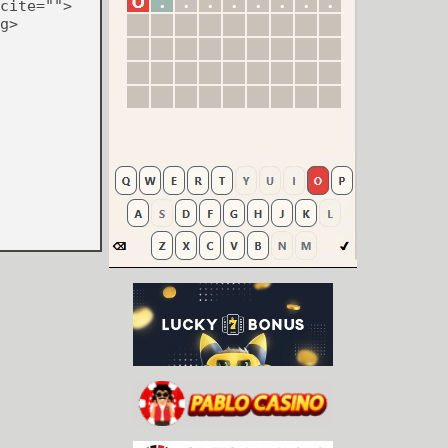
cite="">
g>