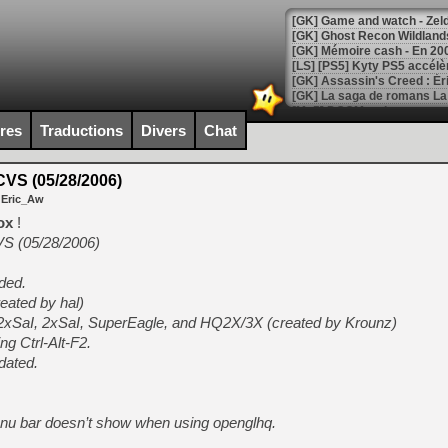
[Mo5] DOOM arrive en cart
[GK] Bethesda fête les 30 
ires
Traductions
Divers
Chat
[GK] Roblox : l'action en B
VS (05/28/2006)
[GK] Agenda - GeForce NOW
 Eric_Aw
[GK] Devolver Digital en a 
ox
!
VS (05/28/2006)
[LS] [PS5] ps5-y2jb-autolo
[GK] Pourquoi Marvel Tokon 
ded.
[GK] Test : Restory : Chill
reated by hal)
[GK] GTA 6 : Rockstar Games
r2xSaI, 2xSaI, SuperEagle, and HQ2X/3X (created by Krounz)
[GK] Hot Wheels Infinite Rus
[GK] Mémoire cash - Secret 
g Ctrl-Alt-F2.
[GK] Résultats Nintendo : 
dated.
[GK] Déjà des dégraissage
[Mo5] Brickboy cherche à r
nu bar doesn’t show when using openglhq.
[GK] Minecraft et ses « Gra