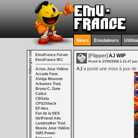
News
Emulateurs
Utilita
EmuFrance Forum
[Flipper]
AJ WIP
EmuFrance IRC
Posté le
27/05/2006
à
21:27
par
===================
AJ
a posté une mise à jour de l
Actus Jeux Vidéos
Arcade Fans
Amiga Museum
Arkames Trad.
Bruno C. Zone
Calice
CBSata
CPS2Shock
EF-Nes
Fan de la NES
GirlFriend Adv.
Landstalker Trad.
Musée Jeux Vidéos
SMS Power