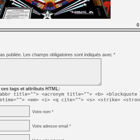
[GK] GTA 6 : Rockstar Games
[GK] Hot Wheels Infinite Rus
[GK] Mémoire cash - Secret 
[GK] Résultats Nintendo : 
0
[GK] Déjà des dégraissage
[Mo5] Brickboy cherche à r
[GK] Minecraft et ses « Gra
[GK] Beast of Reincarnation
as publiée.
Les champs obligatoires sont indiqués avec
[GK] Ubisoft : fin de parti
*
[GK] Mémoire cash - Metroid
[GK] Dan Houser (GTA) défe
[GK] Comment EA Sports FC
[GK] Crimson Moon : un Dark
[GK] Isle of Reveries : le j
[GK] Moonlighter 2 : The En
ces tags et attributs HTML:
abbr title=""> <acronym title=""> <b> <blockquote 
etime=""> <em> <i> <q cite=""> <s> <strike> <stron
Votre nom *
Votre adresse email *