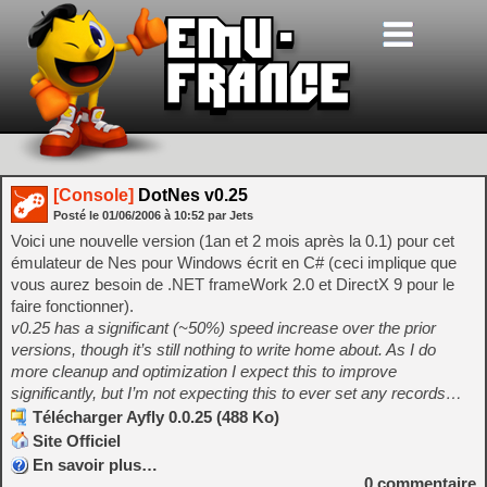
[Console]
DotNes v0.25
Posté le
01/06/2006
à
10:52
par Jets
Voici une nouvelle version (1an et 2 mois après la 0.1) pour cet
émulateur de Nes pour Windows écrit en C# (ceci implique que
vous aurez besoin de .NET frameWork 2.0 et DirectX 9 pour le
faire fonctionner).
v0.25 has a significant (~50%) speed increase over the prior
versions, though it’s still nothing to write home about. As I do
more cleanup and optimization I expect this to improve
significantly, but I’m not expecting this to ever set any records…
Télécharger Ayfly 0.0.25 (488 Ko)
Site Officiel
En savoir plus…
0
commentaire