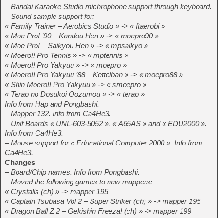
– Bandai Karaoke Studio michrophone support through keyboard.
– Sound sample support for:
« Family Trainer – Aerobics Studio » -> « ftaerobi »
« Moe Pro! ’90 – Kandou Hen » -> « moepro90 »
« Moe Pro! – Saikyou Hen » -> « mpsaikyo »
« Moero!! Pro Tennis » -> « mptennis »
« Moero!! Pro Yakyuu » -> « moepro »
« Moero!! Pro Yakyuu ’88 – Ketteiban » -> « moepro88 »
« Shin Moero!! Pro Yakyuu » -> « smoepro »
« Terao no Dosukoi Oozumou » -> « terao »
Info from Hap and Pongbashi.
– Mapper 132. Info from Ca4He3.
– Unif Boards « UNL-603-5052 », « A65AS » and « EDU2000 ».
Info from Ca4He3.
– Mouse support for « Educational Computer 2000 ». Info from
Ca4He3.
Changes
:
– Board/Chip names. Info from Pongbashi.
– Moved the following games to new mappers:
« Crystalis (ch) » -> mapper 195
« Captain Tsubasa Vol 2 – Super Striker (ch) » -> mapper 195
« Dragon Ball Z 2 – Gekishin Freeza! (ch) » -> mapper 199