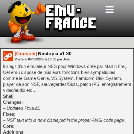
[Console]
Nestopia v1.30
Posté le
04/06/2006
à
13:30
par Jets
Il s’agit d’un émulateur NES pour Windows créé par Martin Freij.
Cet ému dispose de plusieurs fonctions bien sympatiques
comme le Game Genie, VS System, Famicom Disk System,
player de son NSF, sauvegardes/Slots, patch IPS, enregistrement
video/audio etc…
Shell
:
Changes
:
– Updated 7zxa.dll.
Fixes
:
– NSF text info is now displayed in the proper ANSI code page.
Core
:
Additions
: