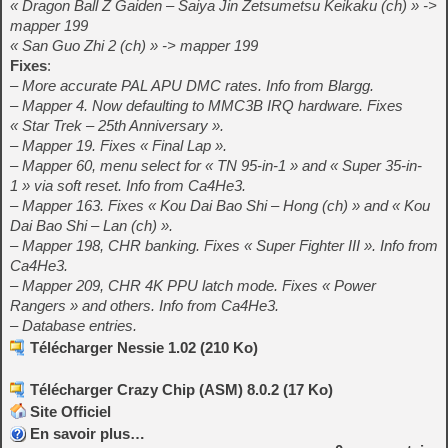
« Dragon Ball Z Gaiden – Saiya Jin Zetsumetsu Keikaku (ch) » ->
mapper 199
« San Guo Zhi 2 (ch) » -> mapper 199
Fixes
:
– More accurate PAL APU DMC rates. Info from Blargg.
– Mapper 4. Now defaulting to MMC3B IRQ hardware. Fixes
« Star Trek – 25th Anniversary ».
– Mapper 19. Fixes « Final Lap ».
– Mapper 60, menu select for « TN 95-in-1 » and « Super 35-in-
1 » via soft reset. Info from Ca4He3.
– Mapper 163. Fixes « Kou Dai Bao Shi – Hong (ch) » and « Kou
Dai Bao Shi – Lan (ch) ».
– Mapper 198, CHR banking. Fixes « Super Fighter III ». Info from
Ca4He3.
– Mapper 209, CHR 4K PPU latch mode. Fixes « Power
Rangers » and others. Info from Ca4He3.
– Database entries.
Télécharger Nessie 1.02 (210 Ko)
Télécharger Crazy Chip (ASM) 8.0.2 (17 Ko)
Site Officiel
En savoir plus…