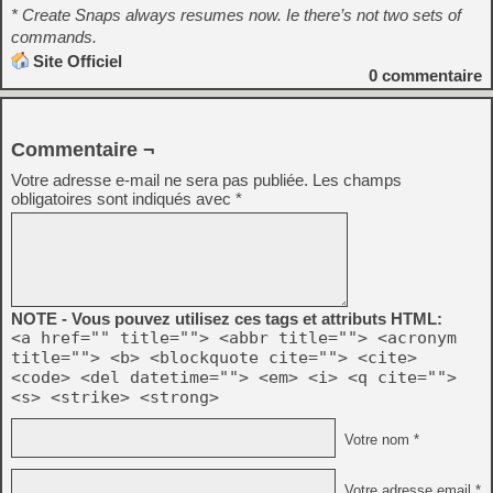
* Create Snaps always resumes now. Ie there’s not two sets of
commands.
Site Officiel
0
commentaire
Commentaire ¬
Votre adresse e-mail ne sera pas publiée.
Les champs
obligatoires sont indiqués avec
*
NOTE - Vous pouvez utilisez ces tags et attributs HTML:
<a href="" title=""> <abbr title=""> <acronym
title=""> <b> <blockquote cite=""> <cite>
<code> <del datetime=""> <em> <i> <q cite="">
<s> <strike> <strong>
Votre nom *
Votre adresse email *