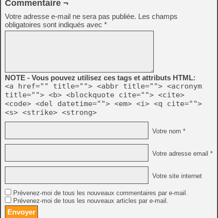
Commentaire ¬
Votre adresse e-mail ne sera pas publiée.
Les champs
obligatoires sont indiqués avec
*
NOTE - Vous pouvez utilisez ces tags et attributs HTML:
<a href="" title=""> <abbr title=""> <acronym
title=""> <b> <blockquote cite=""> <cite>
<code> <del datetime=""> <em> <i> <q cite="">
<s> <strike> <strong>
Votre nom *
Votre adresse email *
Votre site internet
Prévenez-moi de tous les nouveaux commentaires par e-mail.
Prévenez-moi de tous les nouveaux articles par e-mail.