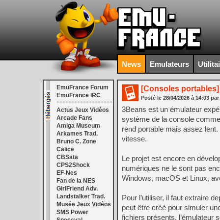
News
Emulateurs
Utilita
EmuFrance Forum
[Consoles portables]
EmuFrance IRC
Posté le
28/04/2026
à
14:03
par
===================
3Beans est un émulateur expéri
Actus Jeux Vidéos
Arcade Fans
système de la console comme s’il
Amiga Museum
rend portable mais assez lent. L
Arkames Trad.
vitesse.
Bruno C. Zone
Calice
CBSata
Le projet est encore en dével
CPS2Shock
numériques ne le sont pas enco
EF-Nes
Windows, macOS et Linux, ave
Fan de la NES
GirlFriend Adv.
Landstalker Trad.
Pour l’utiliser, il faut extraire
Musée Jeux Vidéos
peut être créé pour simuler un
SMS Power
fichiers présents, l’émulateur