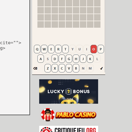
cite="">
g>