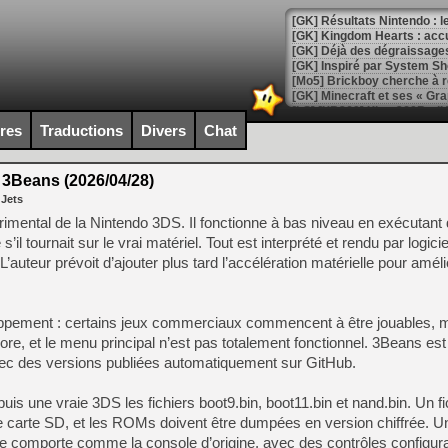
[GK] Résultats Nintendo : 
[GK] Déjà des dégraissage
[Mo5] Brickboy cherche à r
[GK] Minecraft et ses « Gra
[GK] Beast of Reincarnation
ires
Traductions
Divers
Chat
[GK] Ubisoft : fin de parti
[GK] Mémoire cash - Metroid
[GK] Dan Houser (GTA) défe
3Beans (2026/04/28)
[GK] Comment EA Sports FC
 Jets
[GK] Crimson Moon : un Dark
[GK] Isle of Reveries : le j
mental de la Nintendo 3DS. Il fonctionne à bas niveau en exécutant 
[GK] Moonlighter 2 : The En
 tournait sur le vrai matériel. Tout est interprété et rendu par logiciel
[GK] Capcom relance Monste
’auteur prévoit d’ajouter plus tard l’accélération matérielle pour améli
oppement : certains jeux commerciaux commencent à être jouables, ma
[Mo5] Deux inédits du Virtu
[GK] Le beat'em up The Walk
re, et le menu principal n’est pas totalement fonctionnel. 3Beans est
c des versions publiées automatiquement sur GitHub.
[GK] Endless Legend 2 : enf
 depuis une vraie 3DS les fichiers boot9.bin, boot11.bin et nand.bin. Un f
e carte SD, et les ROMs doivent être dumpées en version chiffrée. U
[LS] [PS5] Le WebKit Userl
 se comporte comme la console d’origine, avec des contrôles configur