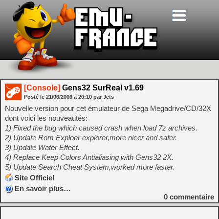
[Console]
Gens32 SurReal v1.69
Posté le
21/06/2006
à
20:10
par Jets
Nouvelle version pour cet émulateur de Sega Megadrive/CD/32X
dont voici les nouveautés:
1) Fixed the bug which caused crash when load 7z archives.
2) Update Rom Exploer explorer,more nicer and safer.
3) Update Water Effect.
4) Replace Keep Colors Antialiasing with Gens32 2X.
5) Update Search Cheat System,worked more faster.
Site Officiel
En savoir plus…
0
commentaire