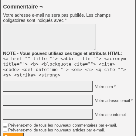
Commentaire ¬
Votre adresse e-mail ne sera pas publiée.
Les champs
obligatoires sont indiqués avec
*
NOTE - Vous pouvez utilisez ces tags et attributs HTML:
<a href="" title=""> <abbr title=""> <acronym
title=""> <b> <blockquote cite=""> <cite>
<code> <del datetime=""> <em> <i> <q cite="">
<s> <strike> <strong>
Votre nom *
Votre adresse email *
Votre site internet
Prévenez-moi de tous les nouveaux commentaires par e-mail.
Prévenez-moi de tous les nouveaux articles par e-mail.