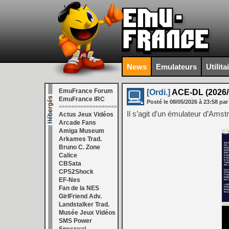
News
Emulateurs
Utilita
EmuFrance Forum
[Ordi.]
ACE-DL (2026/
EmuFrance IRC
Posté le
08/05/2026
à
23:58
par
===================
Il s’agit d’un émulateur d’Ams
Actus Jeux Vidéos
Arcade Fans
Amiga Museum
Arkames Trad.
Bruno C. Zone
Calice
CBSata
CPS2Shock
EF-Nes
Fan de la NES
GirlFriend Adv.
Landstalker Trad.
Musée Jeux Vidéos
SMS Power