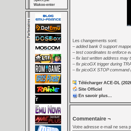
Speccyal
Wakoo-enter
Les changements sont:
– added bank 0 support mappe
– test coordinates to enforce 
– fix last written address ma
– fix picoGX trigger during T
– fix picoGX STOP command (mu
Télécharger ACE-DL (2026
Site Officiel
En savoir plus…
Commentaire ¬
Votre adresse e-mail ne sera p