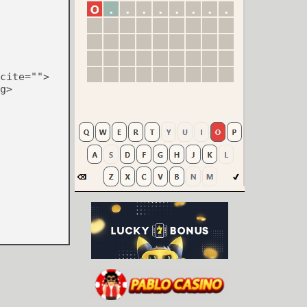
cite="">
g>