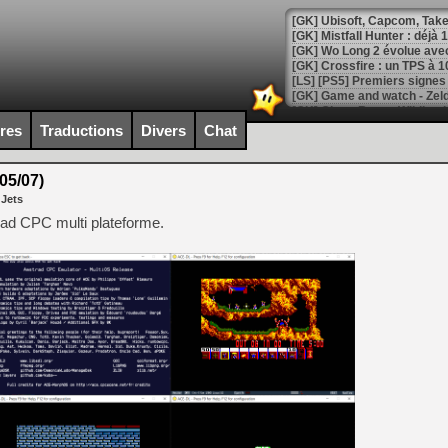
[GK] Mistfall Hunter : déjà 
[GK] Wo Long 2 évolue avec
[GK] Crossfire : un TPS à 100
[LS] [PS5] Premiers signes 
ires
Traductions
Divers
Chat
05/07)
[Mo5] DOOM arrive en cart
 Jets
[GK] Bethesda fête les 30 
[GK] Roblox : l'action en B
trad CPC multi plateforme.
[GK] Agenda - GeForce NOW
[GK] Devolver Digital en a 
[LS] [PS5] ps5-y2jb-autolo
[GK] Pourquoi Marvel Tokon 
[GK] Test : Restory : Chill
[GK] GTA 6 : Rockstar Games
[GK] Hot Wheels Infinite Rus
[GK] Mémoire cash - Secret 
[GK] Résultats Nintendo : 