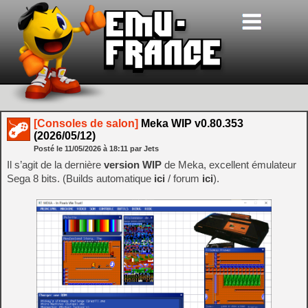
[Consoles de salon]
Meka WIP v0.80.353
(2026/05/12)
Posté le
11/05/2026
à
18:11
par Jets
Il s’agit de la dernière
version WIP
de Meka, excellent émulateur
Sega 8 bits. (Builds automatique
ici
/ forum
ici
).