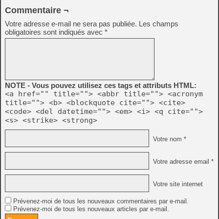
Commentaire ¬
Votre adresse e-mail ne sera pas publiée.
Les champs
obligatoires sont indiqués avec
*
NOTE - Vous pouvez utilisez ces tags et attributs HTML:
<a href="" title=""> <abbr title=""> <acronym
title=""> <b> <blockquote cite=""> <cite>
<code> <del datetime=""> <em> <i> <q cite="">
<s> <strike> <strong>
Votre nom *
Votre adresse email *
Votre site internet
Prévenez-moi de tous les nouveaux commentaires par e-mail.
Prévenez-moi de tous les nouveaux articles par e-mail.