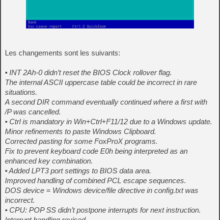
Les changements sont les suivants:
• INT 2Ah-0 didn’t reset the BIOS Clock rollover flag.
The internal ASCII uppercase table could be incorrect in rare
situations.
A second DIR command eventually continued where a first with
/P was cancelled.
• Ctrl is mandatory in Win+Ctrl+F11/12 due to a Windows update.
Minor refinements to paste Windows Clipboard.
Corrected pasting for some FoxProX programs.
Fix to prevent keyboard code E0h being interpreted as an
enhanced key combination.
• Added LPT3 port settings to BIOS data area.
Improved handling of combined PCL escape sequences.
DOS device = Windows device/file directive in config.txt was
incorrect.
• CPU: POP SS didn’t postpone interrupts for next instruction.
Interrupt handling revised.