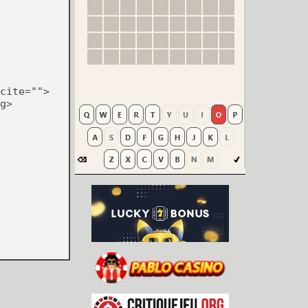
cite="">
g>