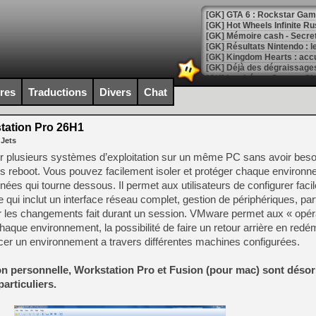
[GK] GTA 6 : Rockstar Games
[GK] Hot Wheels Infinite Rus
[GK] Mémoire cash - Secret 
[GK] Résultats Nintendo : 
[GK] Déjà des dégraissage
[Mo5] Brickboy cherche à r
ires
Traductions
Divers
Chat
[GK] Minecraft et ses « Gra
[GK] Beast of Reincarnation
ation Pro 26H1
[GK] Ubisoft : fin de parti
 Jets
[GK] Mémoire cash - Metroid
[GK] Dan Houser (GTA) défe
 plusieurs systèmes d’exploitation sur un même PC sans avoir beso
[GK] Comment EA Sports FC
ans reboot. Vous pouvez facilement isoler et protéger chaque environn
[GK] Crimson Moon : un Dark
nnées qui tourne dessous. Il permet aux utilisateurs de configurer fa
[GK] Isle of Reveries : le j
[GK] Moonlighter 2 : The En
 qui inclut un interface réseau complet, gestion de périphériques, pa
[GK] Capcom relance Monste
uler les changements fait durant un session. VMware permet aux « opér
haque environnement, la possibilité de faire un retour arrière en redé
cer un environnement a travers différentes machines configurées.
[Mo5] Deux inédits du Virtu
ion personnelle, Workstation Pro et Fusion (pour mac) sont déso
[GK] Le beat'em up The Walk
articuliers.
[GK] Endless Legend 2 : enf