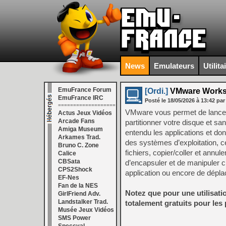
News
Emulateurs
Utilita
EmuFrance Forum
[Ordi.]
VMware Workst
EmuFrance IRC
Posté le
18/05/2026
à
13:42
par
===================
VMware vous permet de lancer
Actus Jeux Vidéos
Arcade Fans
partitionner votre disque et s
Amiga Museum
entendu les applications et do
Arkames Trad.
des systèmes d’exploitation, ce
Bruno C. Zone
fichiers, copier/coller et ann
Calice
CBSata
d’encapsuler et de manipuler c
CPS2Shock
application ou encore de dépla
EF-Nes
Fan de la NES
Notez que pour une utilisat
GirlFriend Adv.
Landstalker Trad.
totalement gratuits pour les p
Musée Jeux Vidéos
SMS Power