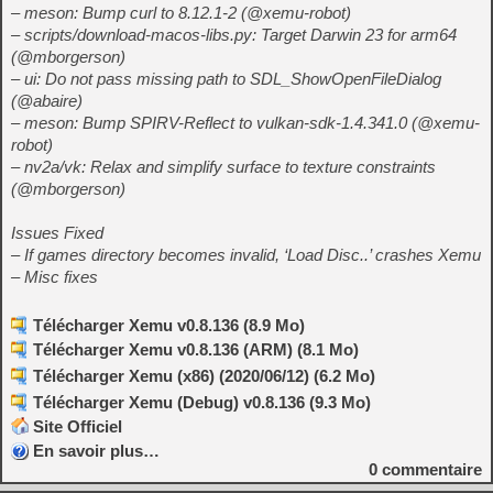
– meson: Bump curl to 8.12.1-2 (@xemu-robot)
– scripts/download-macos-libs.py: Target Darwin 23 for arm64
(@mborgerson)
– ui: Do not pass missing path to SDL_ShowOpenFileDialog
(@abaire)
– meson: Bump SPIRV-Reflect to vulkan-sdk-1.4.341.0 (@xemu-
robot)
– nv2a/vk: Relax and simplify surface to texture constraints
(@mborgerson)
Issues Fixed
– If games directory becomes invalid, ‘Load Disc..’ crashes Xemu
– Misc fixes
Télécharger Xemu v0.8.136 (8.9 Mo)
Télécharger Xemu v0.8.136 (ARM) (8.1 Mo)
Télécharger Xemu (x86) (2020/06/12) (6.2 Mo)
Télécharger Xemu (Debug) v0.8.136 (9.3 Mo)
Site Officiel
En savoir plus…
0
commentaire