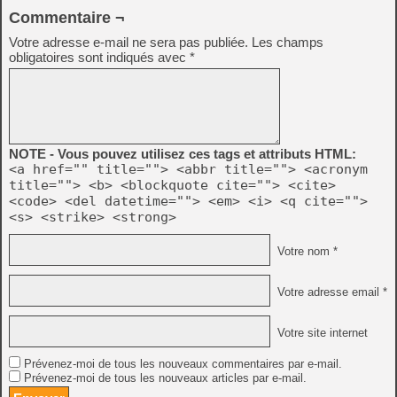
Commentaire ¬
Votre adresse e-mail ne sera pas publiée.
Les champs
obligatoires sont indiqués avec
*
NOTE - Vous pouvez utilisez ces tags et attributs HTML:
<a href="" title=""> <abbr title=""> <acronym
title=""> <b> <blockquote cite=""> <cite>
<code> <del datetime=""> <em> <i> <q cite="">
<s> <strike> <strong>
Votre nom *
Votre adresse email *
Votre site internet
Prévenez-moi de tous les nouveaux commentaires par e-mail.
Prévenez-moi de tous les nouveaux articles par e-mail.