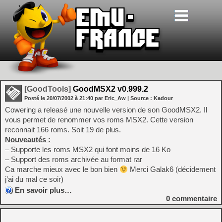
[GoodTools]
GoodMSX2 v0.999.2
Posté le
20/07/2002
à
21:40
par Eric_Aw
| Source :
Kadour
Cowering a releasé une nouvelle version de son GoodMSX2. Il
vous permet de renommer vos roms MSX2. Cette version
reconnait 166 roms. Soit 19 de plus.
Nouveautés :
– Supporte les roms MSX2 qui font moins de 16 Ko
– Support des roms archivée au format rar
Ca marche mieux avec le bon bien
Merci Galak6 (décidement
j’ai du mal ce soir)
En savoir plus…
0
commentaire