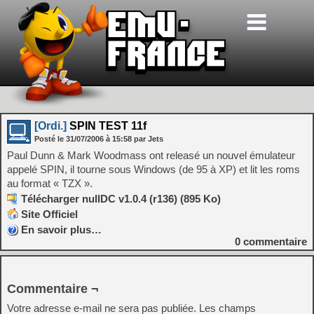
[Ordi.]
SPIN TEST 11f
Posté le
31/07/2006
à
15:58
par Jets
Paul Dunn & Mark Woodmass ont releasé un nouvel émulateur
appelé SPIN, il tourne sous Windows (de 95 à XP) et lit les roms
au format « TZX ».
Télécharger nullDC v1.0.4 (r136) (895 Ko)
Site Officiel
En savoir plus…
0
commentaire
Commentaire ¬
Votre adresse e-mail ne sera pas publiée.
Les champs