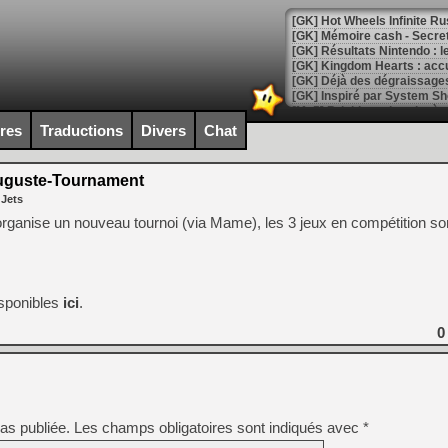
[GK] Hot Wheels Infinite Rus
[GK] Mémoire cash - Secret 
[GK] Résultats Nintendo : 
[GK] Déjà des dégraissage
[Mo5] Brickboy cherche à r
[GK] Minecraft et ses « Gra
ires
Traductions
Divers
Chat
[GK] Beast of Reincarnation
[GK] Ubisoft : fin de parti
guste-Tournament
[GK] Mémoire cash - Metroid
 Jets
[GK] Dan Houser (GTA) défe
[GK] Comment EA Sports FC
ganise un nouveau tournoi (via Mame), les 3 jeux en compétition son
[GK] Crimson Moon : un Dark
[GK] Isle of Reveries : le j
[GK] Moonlighter 2 : The En
[GK] Capcom relance Monste
isponibles
ici
.
0
[Mo5] Deux inédits du Virtu
[GK] Le beat'em up The Walk
[GK] Endless Legend 2 : enf
as publiée.
Les champs obligatoires sont indiqués avec
*