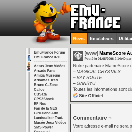
News
Emulateurs
Utilita
EmuFrance Forum
[www]
MameScore Au
EmuFrance IRC
Posté le
01/08/2006
à
14:40
par
===================
Notre partenaire MameScore or
Actus Jeux Vidéos
Arcade Fans
– MAGICAL CRYSTALS
Amiga Museum
– BAY ROUTE
Arkames Trad.
– GANRYU
Bruno C. Zone
Toutes les informations sont d
Calice
CBSata
Site Officiel
CPS2Shock
EF-Nes
Fan de la NES
GirlFriend Adv.
Commentaire ¬
Landstalker Trad.
Musée Jeux Vidéos
Votre adresse e-mail ne sera p
SMS Power