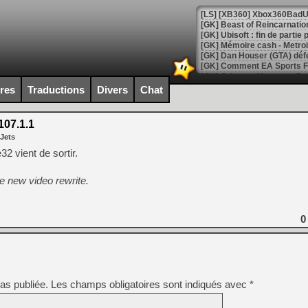
[GK] Beast of Reincarnation
[GK] Ubisoft : fin de parti
[GK] Mémoire cash - Metroid
[GK] Dan Houser (GTA) défe
[GK] Comment EA Sports FC
[GK] Crimson Moon : un Dark
[GK] Isle of Reveries : le j
ires
Traductions
Divers
Chat
[GK] Moonlighter 2 : The En
[GK] Capcom relance Monste
07.1.1
 Jets
 vient de sortir.
[Mo5] Deux inédits du Virtu
[GK] Le beat'em up The Walk
he new video rewrite.
[GK] Endless Legend 2 : enf
0
[LS] [PS5] Le WebKit Userl
[GK] Oubliez Crazy Taxi, S
as publiée.
Les champs obligatoires sont indiqués avec
*
[LS] [Switch] NSZ 5.0.0 es