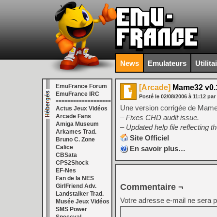
News
Emulateurs
Utilita
EmuFrance Forum
[Arcade]
Mame32 v0.1
EmuFrance IRC
Posté le
02/08/2006
à
11:12
par
===================
Une version corrigée de Mame32
Actus Jeux Vidéos
Arcade Fans
– Fixes CHD audit issue.
Amiga Museum
– Updated help file reflecting t
Arkames Trad.
Site Officiel
Bruno C. Zone
Calice
En savoir plus…
CBSata
CPS2Shock
EF-Nes
Fan de la NES
Commentaire ¬
GirlFriend Adv.
Landstalker Trad.
Votre adresse e-mail ne sera p
Musée Jeux Vidéos
SMS Power