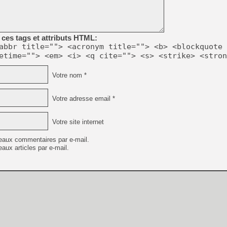
[GK] No More Room in Hell 2
[GK] Un chatbot Atelier Ryz
[GK] Mémoire cash - Splatte
ces tags et attributs HTML:
[GK] Nvidia : le prix des 
abbr title=""> <acronym title=""> <b> <blockquote 
[GK] Suikoden Star Leap : 
etime=""> <em> <i> <q cite=""> <s> <strike> <stron
[Mo5] La mini borne d’arc
[GK] Atari renoue avec les 
Votre nom *
[GK] Le studio de FIFA Worl
[GK] La PlayStation 1 en L
Votre adresse email *
[GK] Dawn of War 4 : les Né
[GK] CloverPit : l'héritier
[GK] Stellar Blade : Blood R
Votre site internet
[GK] Palworld Online est a
eaux commentaires par e-mail.
[GK] Wuchang 2 : le souls-l
aux articles par e-mail.
[GK] Minecraft et ses « Gra