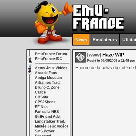
News
Emulateurs
Utilita
EmuFrance Forum
[www]
Haze WIP
EmuFrance IRC
Posté le
06/08/2006
à
11:48
par
===================
Encore de la news du coté d
Actus Jeux Vidéos
Arcade Fans
Amiga Museum
Arkames Trad.
Bruno C. Zone
Calice
CBSata
CPS2Shock
EF-Nes
Fan de la NES
GirlFriend Adv.
Landstalker Trad.
Musée Jeux Vidéos
SMS Power