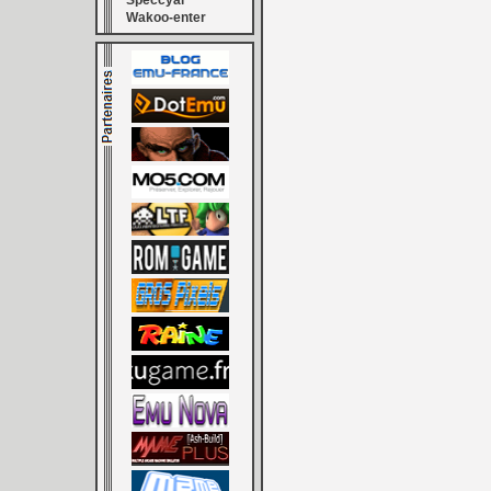
Speccyal
Wakoo-enter