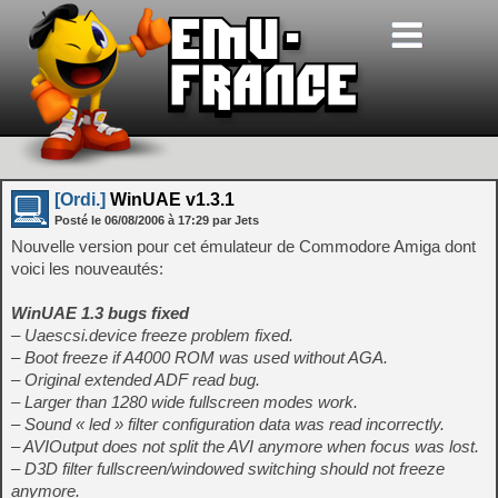
[Ordi.]
WinUAE v1.3.1
Posté le
06/08/2006
à
17:29
par Jets
Nouvelle version pour cet émulateur de Commodore Amiga dont
voici les nouveautés:
WinUAE 1.3 bugs fixed
– Uaescsi.device freeze problem fixed.
– Boot freeze if A4000 ROM was used without AGA.
– Original extended ADF read bug.
– Larger than 1280 wide fullscreen modes work.
– Sound « led » filter configuration data was read incorrectly.
– AVIOutput does not split the AVI anymore when focus was lost.
– D3D filter fullscreen/windowed switching should not freeze
anymore.