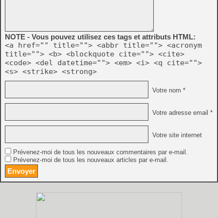
NOTE - Vous pouvez utilisez ces tags et attributs HTML:
<a href="" title=""> <abbr title=""> <acronym
title=""> <b> <blockquote cite=""> <cite>
<code> <del datetime=""> <em> <i> <q cite="">
<s> <strike> <strong>
Votre nom *
Votre adresse email *
Votre site internet
Prévenez-moi de tous les nouveaux commentaires par e-mail.
Prévenez-moi de tous les nouveaux articles par e-mail.