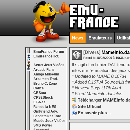
News
Emulateurs
Utilita
EmuFrance Forum
[Divers]
Mameinfo.dat
EmuFrance IRC
Posté le
18/08/2006
à
16:36
par
===================
Il s’agit d’un fichier DAT ten
Actus Jeux Vidéos
Arcade Fans
infos sur l’émulation des jeux
Amiga Museum
* Updated to MAME 0.107u4
Arkames Trad.
* Added 0.107u4 Source/Listin
Bruno C. Zone
* Newest Bugs (17th Aug)
Calice
CBSata
* Fixed Mameinfo.dat infos
CPS2Shock
Télécharger MAMEinfo.dat
EF-Nes
Site Officiel
Fan de la NES
GirlFriend Adv.
En savoir plus…
Landstalker Trad.
Musée Jeux Vidéos
SMS Power