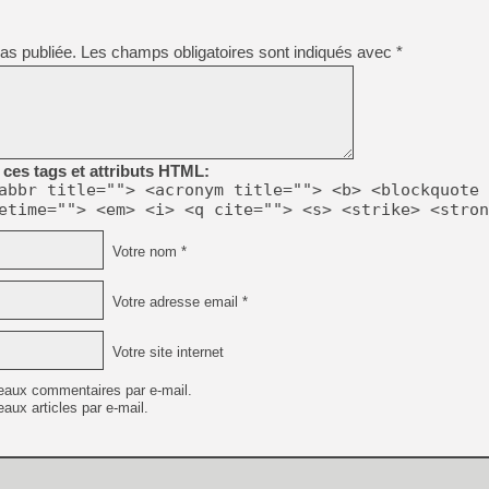
[GK] No More Room in Hell 2
[GK] Un chatbot Atelier Ryz
as publiée.
Les champs obligatoires sont indiqués avec
*
[GK] Mémoire cash - Splatte
[GK] Nvidia : le prix des 
[GK] Suikoden Star Leap : 
[Mo5] La mini borne d’arc
[GK] Atari renoue avec les 
ces tags et attributs HTML:
[GK] Le studio de FIFA Worl
abbr title=""> <acronym title=""> <b> <blockquote 
[GK] La PlayStation 1 en L
etime=""> <em> <i> <q cite=""> <s> <strike> <stron
[GK] Dawn of War 4 : les Né
[GK] CloverPit : l'héritier
Votre nom *
[GK] Stellar Blade : Blood R
[GK] Palworld Online est a
Votre adresse email *
[GK] Wuchang 2 : le souls-l
[GK] Minecraft et ses « Gra
Votre site internet
eaux commentaires par e-mail.
aux articles par e-mail.