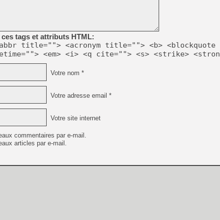
[GK] Résultats Nintendo : 
[GK] Déjà des dégraissage
[Mo5] Brickboy cherche à r
ces tags et attributs HTML:
[GK] Minecraft et ses « Gra
abbr title=""> <acronym title=""> <b> <blockquote 
etime=""> <em> <i> <q cite=""> <s> <strike> <stron
[GK] Beast of Reincarnation
[GK] Ubisoft : fin de parti
[GK] Mémoire cash - Metroid
Votre nom *
[GK] Dan Houser (GTA) défe
[GK] Comment EA Sports FC
[GK] Crimson Moon : un Dark
Votre adresse email *
[GK] Isle of Reveries : le j
[GK] Moonlighter 2 : The En
[GK] Capcom relance Monste
Votre site internet
eaux commentaires par e-mail.
aux articles par e-mail.
[GK] Guillermo del Toro ado