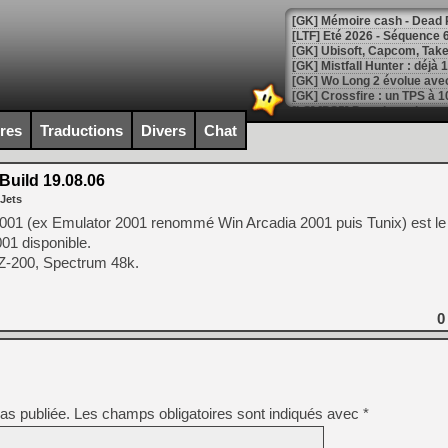
[LTF] Eté 2026 - Séquence 
[GK] Mistfall Hunter : déjà 
[GK] Wo Long 2 évolue avec
[GK] Crossfire : un TPS à 100
[LS] [PS5] Premiers signes 
ires
Traductions
Divers
Chat
Build 19.08.06
 Jets
[Mo5] DOOM arrive en cart
2001 (ex Emulator 2001 renommé Win Arcadia 2001 puis Tunix) est l
[GK] Bethesda fête les 30 
01 disponible.
[GK] Roblox : l'action en B
VZ-200, Spectrum 48k.
[GK] Agenda - GeForce NOW
0
[GK] Devolver Digital en a 
[LS] [PS5] ps5-y2jb-autolo
[GK] Pourquoi Marvel Tokon 
[GK] Test : Restory : Chill
[GK] GTA 6 : Rockstar Games
as publiée.
Les champs obligatoires sont indiqués avec
*
[GK] Hot Wheels Infinite Rus
[GK] Mémoire cash - Secret 