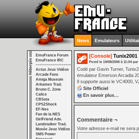
News
Emulateurs
Utilita
EmuFrance Forum
[Console]
Tunix2001 
EmuFrance IRC
Posté le
19/08/2006
à
11:04
par
===================
Codé par Gavin Turner, Tunix
Actus Jeux Vidéos
Arcade Fans
émulateur Emerson Arcadia 20
Amiga Museum
Il supporte aussi le VC4000, 
Arkames Trad.
Site Officiel
Bruno C. Zone
Calice
En savoir plus…
CBSata
CPS2Shock
EF-Nes
Fan de la NES
Commentaire ¬
GirlFriend Adv.
Landstalker Trad.
Votre adresse e-mail ne sera p
Musée Jeux Vidéos
SMS Power