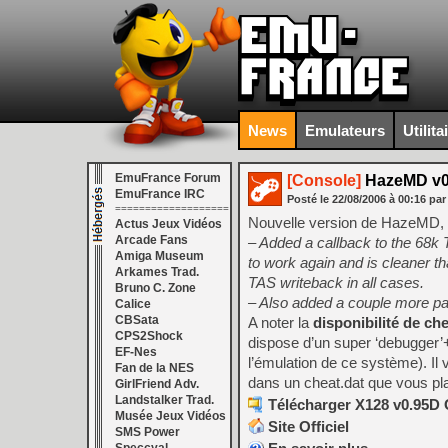
News
Emulateurs
Utilita
EmuFrance Forum
[Console]
HazeMD v0
EmuFrance IRC
Posté le
22/08/2006
à
00:16
par
===================
Nouvelle version de HazeMD, 
Actus Jeux Vidéos
Arcade Fans
– Added a callback to the 68k 
Amiga Museum
to work again and is cleaner th
Arkames Trad.
TAS writeback in all cases.
Bruno C. Zone
– Also added a couple more par
Calice
CBSata
A noter la
disponibilité de ch
CPS2Shock
dispose d’un super ‘debugger’
EF-Nes
l’émulation de ce système). Il v
Fan de la NES
dans un cheat.dat que vous pl
GirlFriend Adv.
Landstalker Trad.
Télécharger X128 v0.95D 
Musée Jeux Vidéos
Site Officiel
SMS Power