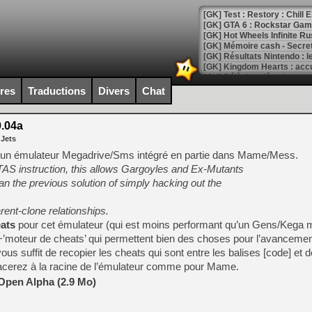
[GK] Test : Restory : Chill
[GK] GTA 6 : Rockstar Games
[GK] Hot Wheels Infinite Rus
[GK] Mémoire cash - Secret 
[GK] Résultats Nintendo : 
[GK] Déjà des dégraissage
ires
Traductions
Divers
Chat
[Mo5] Brickboy cherche à r
[GK] Minecraft et ses « Gra
.04a
[GK] Beast of Reincarnation
 Jets
[GK] Ubisoft : fin de parti
[GK] Mémoire cash - Metroid
un émulateur Megadrive/Sms intégré en partie dans Mame/Mess.
[GK] Dan Houser (GTA) défe
TAS instruction, this allows Gargoyles and Ex-Mutants
[GK] Comment EA Sports FC
an the previous solution of simply hacking out the
[GK] Crimson Moon : un Dark
[GK] Isle of Reveries : le j
[GK] Moonlighter 2 : The En
ent-clone relationships.
[GK] Capcom relance Monste
eats
pour cet émulateur (qui est moins performant qu’un Gens/Kega m
+’moteur de cheats’ qui permettent bien des choses pour l’avancemen
ous suffit de recopier les cheats qui sont entre les balises [code] et 
acerez à la racine de l’émulateur comme pour Mame.
[Mo5] Deux inédits du Virtu
[GK] Le beat'em up The Walk
Open Alpha (2.9 Mo)
[GK] Endless Legend 2 : enf