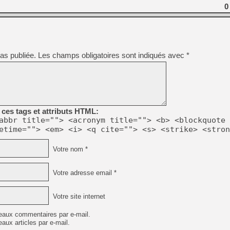
0
[LS] [PS5] Le WebKit Userl
[GK] Oubliez Crazy Taxi, S
as publiée.
Les champs obligatoires sont indiqués avec
*
[LS] [Switch] NSZ 5.0.0 es
[GK] No More Room in Hell 2
[GK] Un chatbot Atelier Ryz
ces tags et attributs HTML:
[GK] Mémoire cash - Splatte
abbr title=""> <acronym title=""> <b> <blockquote 
[GK] Nvidia : le prix des 
[GK] Suikoden Star Leap : 
etime=""> <em> <i> <q cite=""> <s> <strike> <stron
[Mo5] La mini borne d’arc
Votre nom *
[GK] Atari renoue avec les 
[GK] Pourquoi Marvel Tokon 
Votre adresse email *
Votre site internet
eaux commentaires par e-mail.
aux articles par e-mail.