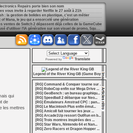
 Electronics Repairs porte bien son nom
 vous invite à regarder Netflix le 27 août à 21h
h : la gestion de bolides en plastique, c'est un métier
of Mana, le jeu qui a ensorcelé une génération
les ventes de Switch 2 dépassent déjà celles de la GameCube
[
GK] Kingdom Hearts : accusé d'utiliser l'IA générative sur son visuel de promo, Square Enix invoque « l'erreur humaine »
s autour de Halo : Campaign Evolved
[
GK] Inspiré par System Shock 2 et Doom 3, le FPS DERELIKT veut vous foutre la trouille à la fin 2026
ecréer l’affichage emblématique de la Game Boy
phismes Éclatants » arriveront sur Switch 2 en octobre
[
LS] [XB360] Xbox360BadUpdate v1.3 l'exploit Xbox 360 gagne en fiabilité et ajoute un mode de récupération
 : après un accueil mitigé, Game Freak va revoir sa copie
Translate
e pour Champions Tactics, le jeu NFT ferme ses portes
Powered by
 : l'hymne ultime à la solitude a déjà quarante ans
nd le maintien des jeux physiques pour les joueurs
 27 veut apporter du sang neuf avec le mode The Grounds
Legend of the River King GB (Game Boy)
siders médiéval à petit prix pour la rentrée
eu inspiré des Zelda de la Game Boy arrivera à la rentrée 2026
[RG] Command & Conquer tourne sur ...
dless Vault arrive sur le marché en 1.0
[RG] RoboCop enfin sur Mega Drive ...
r Hunter Wilds avec un prologue gratuit
[RG] GeoBench : un bureau graphiqu...
[
GK] Mémoire cash - Retour sur Hybrid Heaven, l'étrange exclusivité Konami de la Nintendo 64
ais qui
[RG] Speedball 2 débarque sur Neo...
[
GK] Nouvelle grève à Quantic Dream (Detroit : Become Human) contre les 115 licenciements
t de
[RG] Émulateurs Amstrad CPC : pan...
[
GK] Mafia The Old Country : l'extension « Homme d'honneur » se dévoile avant sa sortie
[RG] Le Macintosh Plus enfin émul...
de les mettres
[
GK] Marvel's Spider-Man : le succès de Brand New Day au cinéma fait bondir la fréquentation des jeux Insomniac
[RG] Amico8 fait tourner les jeux ...
al Boy disponibles sur le Nintendo Switch Online
[RG] Arcade1Up ressort OutRun en b...
ing Dead : Streets of Survival tient sa date de sortie
[RG] Trois montres inspirées des ...
[
GK] C'est officiel, Electronic Arts devient la propriété de l'Arabie saoudite et quitte le marché boursier
[RG] Star Wars, Nintendo 64 et Nan...
in la 1.0, Amplitude bourre les nouvelles factions
[RG] Zero Racers et Dragon Hopper ...
[
LS] [PS5] BD-JB5 : Gezine renomme son exploit Blu-ray Java pour PS5, avec un support confirmé jusqu'au 13.42