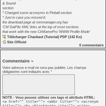
& Sound
section
* Changed some acronyms in Pinball section
* Just in case you missed it:
the download page at rommanager.org has
‘CM DatFile XML’ links at the top of most sections
that work with the new ClrMamePro ‘WWW Profile Mode’
Télécharger Chankast (Tutorial) PDF (142 Ko)
Site Officiel
0
commentaire
Commentaire ¬
Votre adresse e-mail ne sera pas publiée.
Les champs
obligatoires sont indiqués avec
*
NOTE - Vous pouvez utilisez ces tags et attributs HTML:
<a href="" title=""> <abbr title=""> <acronym
title=""> <b> <blockquote cite=""> <cite>