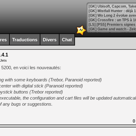
[GK] Mistfall Hunter : déjà 
[GK] Wo Long 2 évolue avec
[GK] Crossfire : un TPS à 100
[LS] [PS5] Premiers signes 
ires
Traductions
Divers
Chat
.4.1
[Mo5] DOOM arrive en cart
 Jets
[GK] Bethesda fête les 30 
[GK] Roblox : l'action en B
 5200, en voici les nouveautés:
ng with some keyboards (Trebor, Paranoid reported)
[GK] Agenda - GeForce NOW
enter with digital stick (Paranoid reported)
[GK] Devolver Digital en a 
ystick buttons (Trebor reported)
 executable, the configuration and cart files will be updated automatical
[LS] [PS5] ps5-y2jb-autolo
f any bugs or suggestions.
[GK] Pourquoi Marvel Tokon 
[GK] Test : Restory : Chill
[GK] GTA 6 : Rockstar Games
[GK] Hot Wheels Infinite Rus
0
[GK] Mémoire cash - Secret 
[GK] Résultats Nintendo : 