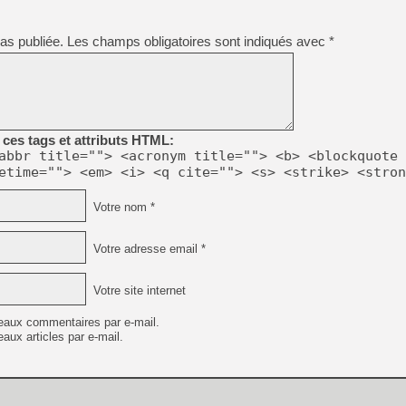
[GK] Déjà des dégraissage
[Mo5] Brickboy cherche à r
as publiée.
Les champs obligatoires sont indiqués avec
*
[GK] Minecraft et ses « Gra
[GK] Beast of Reincarnation
[GK] Ubisoft : fin de parti
[GK] Mémoire cash - Metroid
[GK] Dan Houser (GTA) défe
[GK] Comment EA Sports FC
ces tags et attributs HTML:
[GK] Crimson Moon : un Dark
abbr title=""> <acronym title=""> <b> <blockquote 
[GK] Isle of Reveries : le j
etime=""> <em> <i> <q cite=""> <s> <strike> <stron
[GK] Moonlighter 2 : The En
[GK] Capcom relance Monste
Votre nom *
Votre adresse email *
[Mo5] Deux inédits du Virtu
[GK] Le beat'em up The Walk
[LTF] Eté 2026 - Séquence 
Votre site internet
eaux commentaires par e-mail.
aux articles par e-mail.