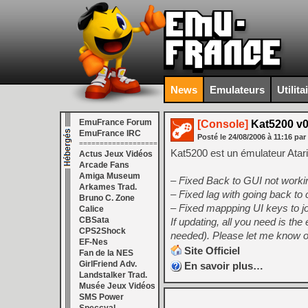
News
Emulateurs
Utilita
EmuFrance Forum
[Console]
Kat5200 v0
EmuFrance IRC
Posté le
24/08/2006
à
11:16
par
===================
Kat5200 est un émulateur Atari
Actus Jeux Vidéos
Arcade Fans
Amiga Museum
– Fixed Back to GUI not worki
Arkames Trad.
– Fixed lag with going back to c
Bruno C. Zone
– Fixed mappping UI keys to jo
Calice
CBSata
If updating, all you need is the
CPS2Shock
needed). Please let me know o
EF-Nes
Site Officiel
Fan de la NES
GirlFriend Adv.
En savoir plus…
Landstalker Trad.
Musée Jeux Vidéos
SMS Power