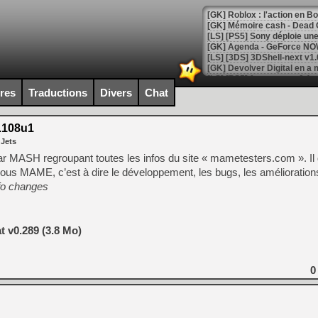
[GK] Roblox : l'action en B
[GK] Agenda - GeForce NOW
[GK] Devolver Digital en a 
[LS] [PS5] ps5-y2jb-autolo
ires
Traductions
Divers
Chat
[GK] Pourquoi Marvel Tokon 
[GK] Test : Restory : Chill
.108u1
[GK] GTA 6 : Rockstar Games
 Jets
[GK] Hot Wheels Infinite Rus
[GK] Mémoire cash - Secret 
u par MASH regroupant toutes les infos du site « mametesters.com ». I
[GK] Résultats Nintendo : 
 sous MAME, c’est à dire le développement, les bugs, les améliorati
fo changes
[GK] Déjà des dégraissage
[Mo5] Brickboy cherche à r
[GK] Minecraft et ses « Gra
 v0.289 (3.8 Mo)
[GK] Beast of Reincarnation
[GK] Ubisoft : fin de parti
[GK] Mémoire cash - Metroid
0
[GK] Dan Houser (GTA) défe
[GK] Comment EA Sports FC
[GK] Crimson Moon : un Dark
[GK] Isle of Reveries : le j
[GK] Moonlighter 2 : The En