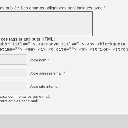
[GK] Capcom relance Monste
as publiée.
Les champs obligatoires sont indiqués avec
*
[Mo5] Deux inédits du Virtu
[GK] Le beat'em up The Walk
[GK] Endless Legend 2 : enf
ces tags et attributs HTML:
abbr title=""> <acronym title=""> <b> <blockquote 
etime=""> <em> <i> <q cite=""> <s> <strike> <stron
[LS] [PS5] Le WebKit Userl
Votre nom *
[GK] Oubliez Crazy Taxi, S
Votre adresse email *
[LS] [Switch] NSZ 5.0.0 es
Votre site internet
[GK] Bethesda fête les 30 
eaux commentaires par e-mail.
aux articles par e-mail.