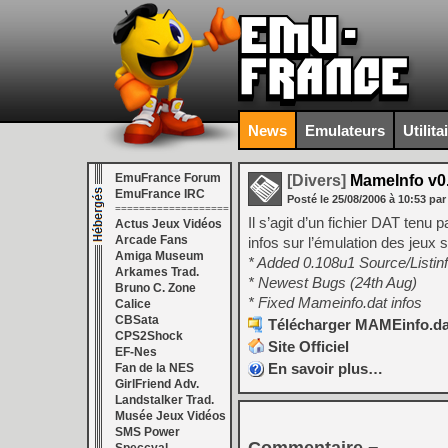
News
Emulateurs
Utilita
EmuFrance Forum
[Divers]
MameInfo v0
EmuFrance IRC
Posté le
25/08/2006
à
10:53
par
===================
Il s’agit d’un fichier DAT ten
Actus Jeux Vidéos
Arcade Fans
infos sur l’émulation des jeux
Amiga Museum
* Added 0.108u1 Source/Listin
Arkames Trad.
* Newest Bugs (24th Aug)
Bruno C. Zone
* Fixed Mameinfo.dat infos
Calice
CBSata
Télécharger MAMEinfo.dat
CPS2Shock
Site Officiel
EF-Nes
En savoir plus…
Fan de la NES
GirlFriend Adv.
Landstalker Trad.
Musée Jeux Vidéos
SMS Power