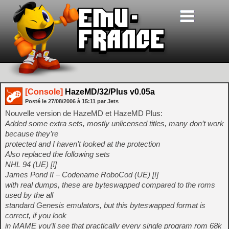
[Console]
HazeMD/32/Plus v0.05a
Posté le
27/08/2006
à
15:11
par Jets
Nouvelle version de HazeMD et HazeMD Plus:
Added some extra sets, mostly unlicensed titles, many don’t work
because they’re
protected and I haven’t looked at the protection
Also replaced the following sets
NHL 94 (UE) [!]
James Pond II – Codename RoboCod (UE) [!]
with real dumps, these are byteswapped compared to the roms
used by the all
standard Genesis emulators, but this byteswapped format is
correct, if you look
in MAME you’ll see that practically every single program rom 68k