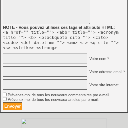
NOTE - Vous pouvez utilisez ces tags et attributs HTML:
<a href="" title=""> <abbr title=""> <acronym
title=""> <b> <blockquote cite=""> <cite>
<code> <del datetime=""> <em> <i> <q cite="">
<s> <strike> <strong>
Votre nom *
Votre adresse email *
Votre site internet
Prévenez-moi de tous les nouveaux commentaires par e-mail.
Prévenez-moi de tous les nouveaux articles par e-mail.