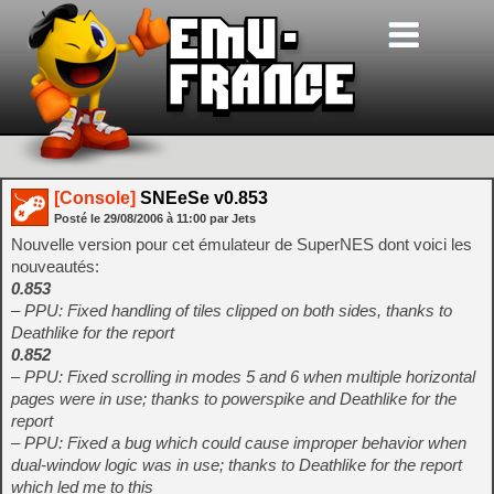
[Console]
SNEeSe v0.853
Posté le
29/08/2006
à
11:00
par Jets
Nouvelle version pour cet émulateur de SuperNES dont voici les
nouveautés:
0.853
– PPU: Fixed handling of tiles clipped on both sides, thanks to
Deathlike for the report
0.852
– PPU: Fixed scrolling in modes 5 and 6 when multiple horizontal
pages were in use; thanks to powerspike and Deathlike for the
report
– PPU: Fixed a bug which could cause improper behavior when
dual-window logic was in use; thanks to Deathlike for the report
which led me to this