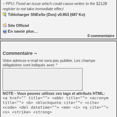
– PPU: Fixed an issue which could cause writes to the $212B
register to not take immediate effect
Télécharger SNEeSe (Dos) v0.853 (687 Ko)
Site Officiel
En savoir plus…
0
commentaire
Commentaire ¬
Votre adresse e-mail ne sera pas publiée.
Les champs
obligatoires sont indiqués avec
*
NOTE - Vous pouvez utilisez ces tags et attributs HTML:
<a href="" title=""> <abbr title=""> <acronym
title=""> <b> <blockquote cite=""> <cite>
<code> <del datetime=""> <em> <i> <q cite="">
<s> <strike> <strong>