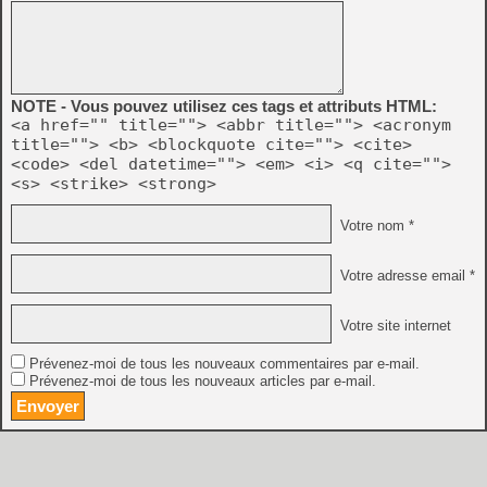
NOTE - Vous pouvez utilisez ces tags et attributs HTML:
<a href="" title=""> <abbr title=""> <acronym
title=""> <b> <blockquote cite=""> <cite>
<code> <del datetime=""> <em> <i> <q cite="">
<s> <strike> <strong>
Votre nom *
Votre adresse email *
Votre site internet
Prévenez-moi de tous les nouveaux commentaires par e-mail.
Prévenez-moi de tous les nouveaux articles par e-mail.