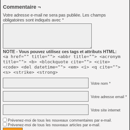
Commentaire ¬
Votre adresse e-mail ne sera pas publiée.
Les champs
obligatoires sont indiqués avec
*
NOTE - Vous pouvez utilisez ces tags et attributs HTML:
<a href="" title=""> <abbr title=""> <acronym
title=""> <b> <blockquote cite=""> <cite>
<code> <del datetime=""> <em> <i> <q cite="">
<s> <strike> <strong>
Votre nom *
Votre adresse email *
Votre site internet
Prévenez-moi de tous les nouveaux commentaires par e-mail.
Prévenez-moi de tous les nouveaux articles par e-mail.