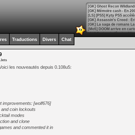
[Mo5] DOOM arrive en cart
[GK] Bethesda fête les 30 
[GK] Roblox : l'action en B
ires
Traductions
Divers
Chat
[GK] Agenda - GeForce NOW
9
 Jets
[GK] Devolver Digital en a 
oici les nouveautés depuis 0.108u5:
[LS] [PS5] ps5-y2jb-autolo
[GK] Pourquoi Marvel Tokon 
[GK] Test : Restory : Chill
[GK] GTA 6 : Rockstar Games
[GK] Hot Wheels Infinite Rus
[GK] Mémoire cash - Secret 
[GK] Résultats Nintendo : 
out improvements: [wolf676]
 and coin lockouts
[GK] Déjà des dégraissage
ocktail modes
[Mo5] Brickboy cherche à r
ection and clone
[GK] Minecraft et ses « Gra
via games and commented it in
[GK] Beast of Reincarnation