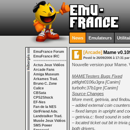
News
Emulateurs
Utilita
EmuFrance Forum
[Arcade]
Mame v0.10
EmuFrance IRC
Posté le
26/09/2006
à
17:31
par
===================
Nouvelle version pour Mame. V
Actus Jeux Vidéos
Arcade Fans
Amiga Museum
MAMETesters Bugs Fixed
Arkames Trad.
pitfight0106u3gra [Canim]
Bruno C. Zone
turbofrc37b1gre [Canim]
Calice
CBSata
Source Changes
CPS2Shock
More merit, getrivia, and find
EF-Nes
– added external coin counters
Fan de la NES
– fixed lamps in upright and c
GirlFriend Adv.
Landstalker Trad.
– getrivia.c: fixed sound in sel
Musée Jeux Vidéos
– located ticket out bit in tri
SMS Power
both drivers.