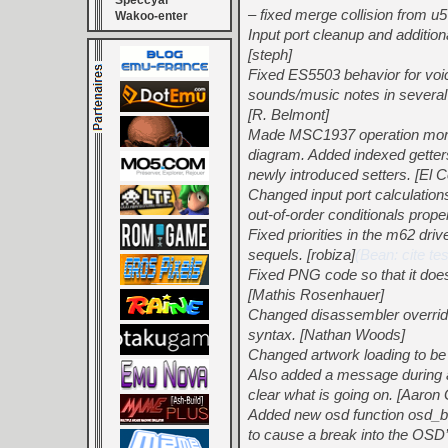
Speccyal
– fixed merge collision from u5
Wakoo-enter
Input port cleanup and additio
[steph]
Fixed ES5503 behavior for vo
sounds/music notes in severa
[R. Belmont]
Made MSC1937 operation more 
diagram. Added indexed getter
newly introduced setters. [El 
Changed input port calculation
out-of-order conditionals prop
Fixed priorities in the m62 dri
sequels. [robiza]
(Bean: cite t
Fixed PNG code so that it doe
[Mathis Rosenhauer]
Changed disassembler overrid
syntax. [Nathan Woods]
Changed artwork loading to be 
Also added a message during ar
clear what is going on. [Aaron 
Added new osd function osd_b
to cause a break into the OSD