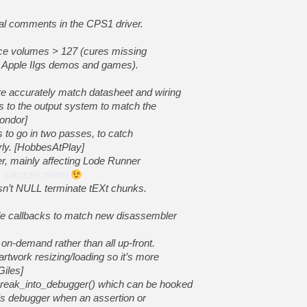
[GK] Ubisoft : fin de parti
[GK] Mémoire cash - Metroid
nal comments in the CPS1 driver.
[GK] Dan Houser (GTA) défe
[GK] Comment EA Sports FC
[GK] Crimson Moon : un Dark
ice volumes > 127 (cures missing
[GK] Isle of Reveries : le j
l Apple IIgs demos and games).
[GK] Moonlighter 2 : The En
[GK] Capcom relance Monste
accurately match datasheet and wiring
s to the output system to match the
Condor]
[Mo5] Deux inédits du Virtu
s to go in two passes, to catch
[GK] Le beat'em up The Walk
erly. [HobbesAtPlay]
ver, mainly affecting Lode Runner
[GK] Endless Legend 2 : enf
es sources merci
sn’t NULL terminate tEXt chunks.
[LS] [PS5] Le WebKit Userl
e callbacks to match new disassembler
on-demand rather than all up-front.
twork resizing/loading so it’s more
Giles]
reak_into_debugger() which can be hooked
’s debugger when an assertion or