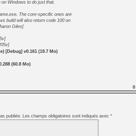
p on Windows to do just that.
ame.exe. The core-specific ones are
 build will also return code 100 on
Aaron Giles]
5v]
205v]
) [Debug] v0.161 (19.7 Mo)
.288 (60.8 Mo)
0
as publiée.
Les champs obligatoires sont indiqués avec
*