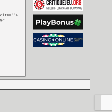
cite="">
g>