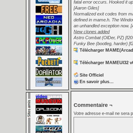
fatal error occurs. Hooked it u
[Aaron Giles]
Normalized exit codes from m
defined in mame.h. The Windows
an unhandled exception now. [
New clones added
Astro Combat (OlDer, PZ) [f20
Funky Bee (bootleg, harder) [f
Télécharger MAME(Arcade
Télécharger MAMEUI32 v0
Site Officiel
En savoir plus…
Commentaire ¬
Votre adresse e-mail ne sera p