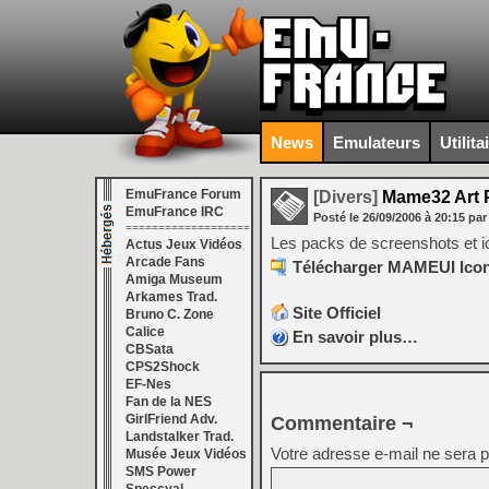
News
Emulateurs
Utilita
EmuFrance Forum
[Divers]
Mame32 Art 
EmuFrance IRC
Posté le
26/09/2006
à
20:15
par
===================
Les packs de screenshots et i
Actus Jeux Vidéos
Arcade Fans
Télécharger MAMEUI Icons
Amiga Museum
Arkames Trad.
Site Officiel
Bruno C. Zone
Calice
En savoir plus…
CBSata
CPS2Shock
EF-Nes
Fan de la NES
GirlFriend Adv.
Commentaire ¬
Landstalker Trad.
Votre adresse e-mail ne sera p
Musée Jeux Vidéos
SMS Power