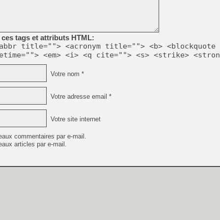
[GK] Beast of Reincarnation
[GK] Ubisoft : fin de parti
[GK] Mémoire cash - Metroid
[GK] Dan Houser (GTA) défe
[GK] Comment EA Sports FC
ces tags et attributs HTML:
[GK] Crimson Moon : un Dark
abbr title=""> <acronym title=""> <b> <blockquote 
[GK] Isle of Reveries : le j
etime=""> <em> <i> <q cite=""> <s> <strike> <stron
[GK] Moonlighter 2 : The En
[GK] Capcom relance Monste
Votre nom *
Votre adresse email *
[Mo5] Deux inédits du Virtu
[GK] Le beat'em up The Walk
Votre site internet
[GK] Endless Legend 2 : enf
eaux commentaires par e-mail.
aux articles par e-mail.
[LS] [PS5] Premiers signes 