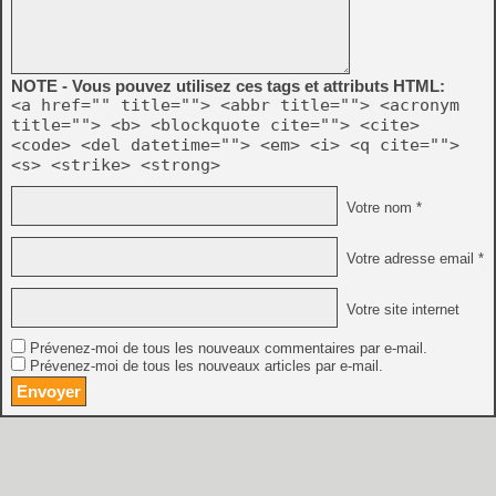
NOTE - Vous pouvez utilisez ces tags et attributs HTML:
<a href="" title=""> <abbr title=""> <acronym
title=""> <b> <blockquote cite=""> <cite>
<code> <del datetime=""> <em> <i> <q cite="">
<s> <strike> <strong>
Votre nom *
Votre adresse email *
Votre site internet
Prévenez-moi de tous les nouveaux commentaires par e-mail.
Prévenez-moi de tous les nouveaux articles par e-mail.