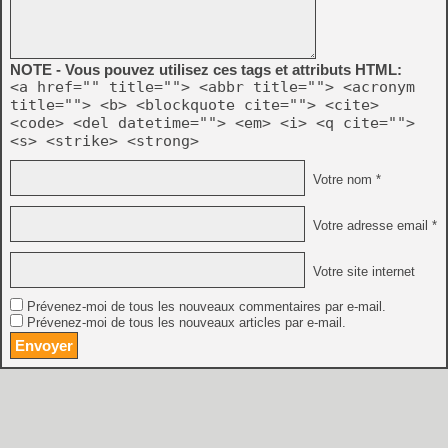
NOTE - Vous pouvez utilisez ces tags et attributs HTML:
<a href="" title=""> <abbr title=""> <acronym
title=""> <b> <blockquote cite=""> <cite>
<code> <del datetime=""> <em> <i> <q cite="">
<s> <strike> <strong>
Votre nom *
Votre adresse email *
Votre site internet
Prévenez-moi de tous les nouveaux commentaires par e-mail.
Prévenez-moi de tous les nouveaux articles par e-mail.