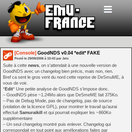
[Console]
GoodNDS v0.04 *edit* FAKE
Posté le
29/09/2006
à
10:43
par Jets
Suite à cette
news
, on s’attendait à une nouvelle version de
GoodNDS avec un changelog bien précis, mais non, rien.
Bref ca sent le gros vent du nord cette reprise de DeSmuME, à
vous de voir.
*
Edit
* Une petite analyse de GoodNDS s’impose donc.
– GoodNDS pèse ~1.24Mo alors que DeSmeME fait 375Ko.
– Pas de Debug Mode, pas de changelog, pas de source
(violation de la licence GPL), pour montrer le travail qu’aurai
effectué
Samuraikill
et qui pourrait expliquer les ~860Ko
supplémentaire
– Un seul changelog montré puis enlever. Changelog qui
correspondait en tout point aux améliorations faites par