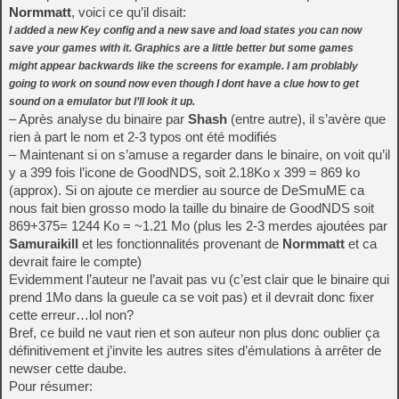
Normmatt
, voici ce qu’il disait:
I added a new Key config and a new save and load states you can now
save your games with it. Graphics are a little better but some games
might appear backwards like the screens for example. I am problably
going to work on sound now even though I dont have a clue how to get
sound on a emulator but I’ll look it up.
– Après analyse du binaire par
Shash
(entre autre), il s’avère que
rien à part le nom et 2-3 typos ont été modifiés
– Maintenant si on s’amuse a regarder dans le binaire, on voit qu’il
y a 399 fois l’icone de GoodNDS, soit 2.18Ko x 399 = 869 ko
(approx). Si on ajoute ce merdier au source de DeSmuME ca
nous fait bien grosso modo la taille du binaire de GoodNDS soit
869+375= 1244 Ko = ~1.21 Mo (plus les 2-3 merdes ajoutées par
Samuraikill
et les fonctionnalités provenant de
Normmatt
et ca
devrait faire le compte)
Evidemment l’auteur ne l’avait pas vu (c’est clair que le binaire qui
prend 1Mo dans la gueule ca se voit pas) et il devrait donc fixer
cette erreur…lol non?
Bref, ce build ne vaut rien et son auteur non plus donc oublier ça
définitivement et j’invite les autres sites d’émulations à arrêter de
newser cette daube.
Pour résumer: