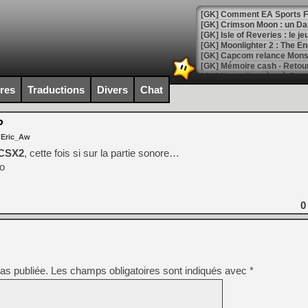
[GK] Comment EA Sports FC
[GK] Crimson Moon : un Dark
[GK] Isle of Reveries : le j
[GK] Moonlighter 2 : The En
[GK] Capcom relance Monste
ires
Traductions
Divers
Chat
[Mo5] Deux inédits du Virtu
[GK] Le beat'em up The Walk
P
 Eric_Aw
[GK] Endless Legend 2 : enf
CSX2
, cette fois si sur la partie sonore…
éo
[LS] [PS5] Le WebKit Userl
0
[GK] Oubliez Crazy Taxi, S
[LS] [Switch] NSZ 5.0.0 es
as publiée.
Les champs obligatoires sont indiqués avec
*
[GK] No More Room in Hell 2
[GK] Un chatbot Atelier Ryz
[GK] Mémoire cash - Splatte