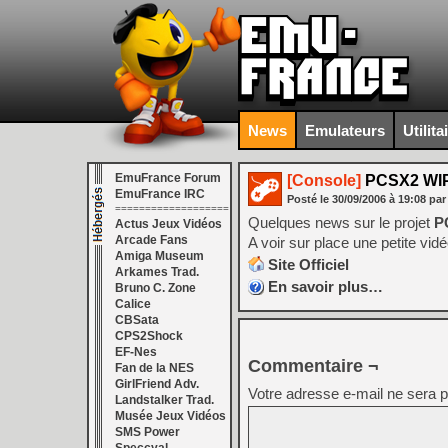
News
Emulateurs
Utilita
EmuFrance Forum
[Console]
PCSX2 WI
EmuFrance IRC
Posté le
30/09/2006
à
19:08
par
===================
Quelques news sur le projet
P
Actus Jeux Vidéos
Arcade Fans
A voir sur place une petite vid
Amiga Museum
Site Officiel
Arkames Trad.
En savoir plus…
Bruno C. Zone
Calice
CBSata
CPS2Shock
EF-Nes
Commentaire ¬
Fan de la NES
GirlFriend Adv.
Votre adresse e-mail ne sera p
Landstalker Trad.
Musée Jeux Vidéos
SMS Power