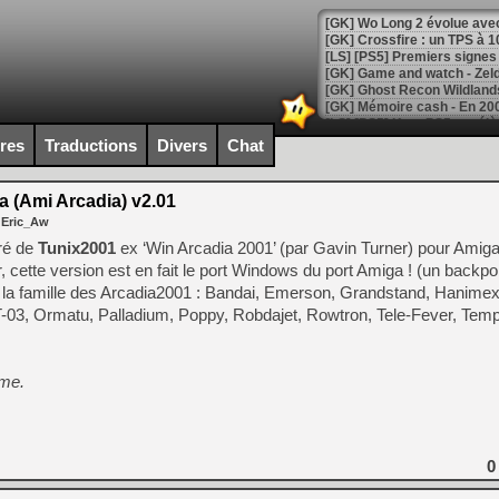
[GK] Wo Long 2 évolue avec
[GK] Crossfire : un TPS à 100
[LS] [PS5] Premiers signes 
ires
Traductions
Divers
Chat
[Mo5] DOOM arrive en cart
[GK] Bethesda fête les 30 
 (Ami Arcadia) v2.01
[GK] Roblox : l'action en B
 Eric_Aw
oré de
Tunix2001
ex ‘Win Arcadia 2001’ (par Gavin Turner) pour Amiga.
[GK] Agenda - GeForce NOW
cette version est en fait le port Windows du port Amiga ! (un backpor
 la famille des Arcadia2001 : Bandai, Emerson, Grandstand, Hanimex,
[GK] Devolver Digital en a 
-03, Ormatu, Palladium, Poppy, Robdajet, Rowtron, Tele-Fever, Tem
[LS] [PS5] ps5-y2jb-autolo
[GK] Pourquoi Marvel Tokon 
[GK] Test : Restory : Chill
ame.
[GK] GTA 6 : Rockstar Games
[GK] Hot Wheels Infinite Rus
[GK] Mémoire cash - Secret 
[GK] Résultats Nintendo : 
0
[GK] Déjà des dégraissage