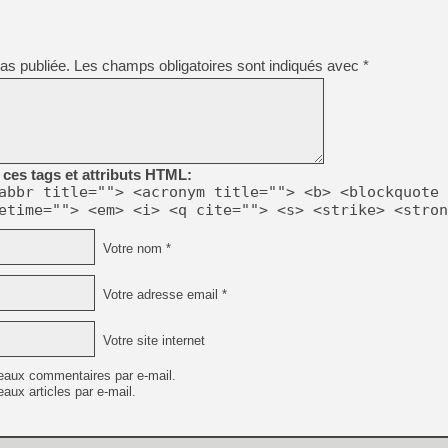
[Mo5] Brickboy cherche à r
[GK] Minecraft et ses « Gra
[GK] Beast of Reincarnation
as publiée.
Les champs obligatoires sont indiqués avec
*
[GK] Ubisoft : fin de parti
[GK] Mémoire cash - Metroid
[GK] Dan Houser (GTA) défe
[GK] Comment EA Sports FC
[GK] Crimson Moon : un Dark
[GK] Isle of Reveries : le j
[GK] Moonlighter 2 : The En
ces tags et attributs HTML:
[GK] Capcom relance Monste
abbr title=""> <acronym title=""> <b> <blockquote 
etime=""> <em> <i> <q cite=""> <s> <strike> <stron
[Mo5] Deux inédits du Virtu
Votre nom *
[GK] Le beat'em up The Walk
[LTF] Eté 2026 - Séquence 
Votre adresse email *
[GK] Mistfall Hunter : déjà 
Votre site internet
eaux commentaires par e-mail.
aux articles par e-mail.