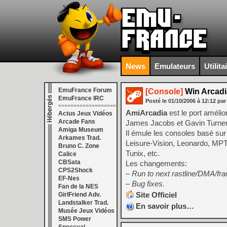
News
Emulateurs
Utilita
EmuFrance Forum
[Console]
Win Arcadia
EmuFrance IRC
Posté le
01/10/2006
à
12:12
par
===================
AmiArcadia
est le port améli
Actus Jeux Vidéos
Arcade Fans
James Jacobs et Gavin Turner, 
Amiga Museum
Il émule les consoles basé sur
Arkames Trad.
Leisure-Vision, Leonardo, MPT
Bruno C. Zone
Tunix, etc.
Calice
CBSata
Les changements:
CPS2Shock
– Run to next rastline/DMA/fr
EF-Nes
– Bug fixes.
Fan de la NES
Site Officiel
GirlFriend Adv.
Landstalker Trad.
En savoir plus…
Musée Jeux Vidéos
SMS Power