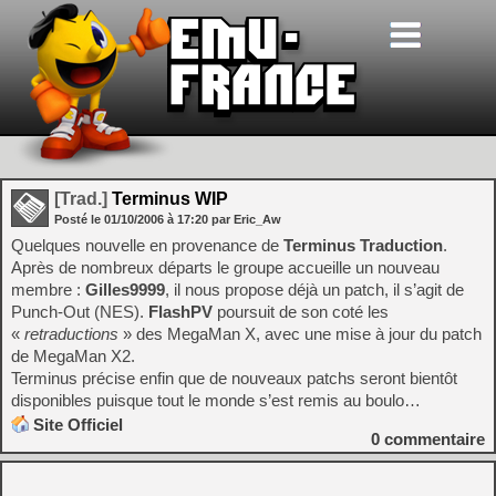
[Trad.]
Terminus WIP
Posté le
01/10/2006
à
17:20
par Eric_Aw
Quelques nouvelle en provenance de
Terminus Traduction
.
Après de nombreux départs le groupe accueille un nouveau
membre :
Gilles9999
, il nous propose déjà un patch, il s’agit de
Punch-Out (NES).
FlashPV
poursuit de son coté les
«
retraductions
» des MegaMan X, avec une mise à jour du patch
de MegaMan X2.
Terminus précise enfin que de nouveaux patchs seront bientôt
disponibles puisque tout le monde s’est remis au boulo…
Site Officiel
0
commentaire