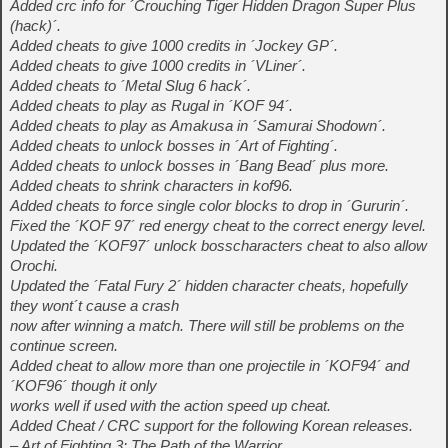
Added crc info for ´Crouching Tiger Hidden Dragon Super Plus
(hack)´.
Added cheats to give 1000 credits in ´Jockey GP´.
Added cheats to give 1000 credits in ´VLiner´.
Added cheats to ´Metal Slug 6 hack´.
Added cheats to play as Rugal in ´KOF 94´.
Added cheats to play as Amakusa in ´Samurai Shodown´.
Added cheats to unlock bosses in ´Art of Fighting´.
Added cheats to unlock bosses in ´Bang Bead´ plus more.
Added cheats to shrink characters in kof96.
Added cheats to force single color blocks to drop in ´Gururin´.
Fixed the ´KOF 97´ red energy cheat to the correct energy level.
Updated the ´KOF97´ unlock bosscharacters cheat to also allow
Orochi.
Updated the ´Fatal Fury 2´ hidden character cheats, hopefully
they wont´t cause a crash
now after winning a match. There will still be problems on the
continue screen.
Added cheat to allow more than one projectile in ´KOF94´ and
´KOF96´ though it only
works well if used with the action speed up cheat.
Added Cheat / CRC support for the following Korean releases.
– Art of Fighting 3: The Path of the Warrior