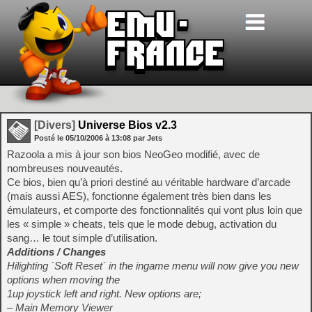
[Divers]
Universe Bios v2.3
Posté le
05/10/2006
à
13:08
par Jets
Razoola a mis à jour son bios NeoGeo modifié, avec de
nombreuses nouveautés.
Ce bios, bien qu’à priori destiné au véritable hardware d’arcade
(mais aussi AES), fonctionne également très bien dans les
émulateurs, et comporte des fonctionnalités qui vont plus loin que
les « simple » cheats, tels que le mode debug, activation du
sang… le tout simple d’utilisation.
Additions / Changes
Hilighting ´Soft Reset´ in the ingame menu will now give you new
options when moving the
1up joystick left and right. New options are;
– Main Memory Viewer