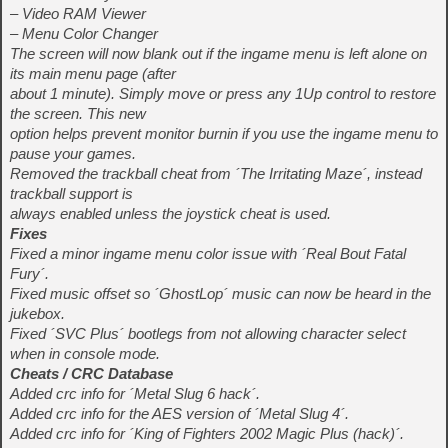
– Video RAM Viewer
– Menu Color Changer
The screen will now blank out if the ingame menu is left alone on
its main menu page (after
about 1 minute). Simply move or press any 1Up control to restore
the screen. This new
option helps prevent monitor burnin if you use the ingame menu to
pause your games.
Removed the trackball cheat from ´The Irritating Maze´, instead
trackball support is
always enabled unless the joystick cheat is used.
Fixes
Fixed a minor ingame menu color issue with ´Real Bout Fatal
Fury´.
Fixed music offset so ´GhostLop´ music can now be heard in the
jukebox.
Fixed ´SVC Plus´ bootlegs from not allowing character select
when in console mode.
Cheats / CRC Database
Added crc info for ´Metal Slug 6 hack´.
Added crc info for the AES version of ´Metal Slug 4´.
Added crc info for ´King of Fighters 2002 Magic Plus (hack)´.