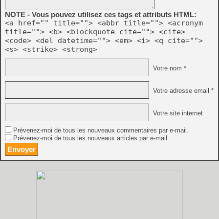
NOTE - Vous pouvez utilisez ces tags et attributs HTML:
<a href="" title=""> <abbr title=""> <acronym
title=""> <b> <blockquote cite=""> <cite>
<code> <del datetime=""> <em> <i> <q cite="">
<s> <strike> <strong>
Votre nom *
Votre adresse email *
Votre site internet
Prévenez-moi de tous les nouveaux commentaires par e-mail.
Prévenez-moi de tous les nouveaux articles par e-mail.