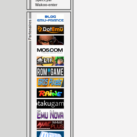
Speccyal
Wakoo-enter