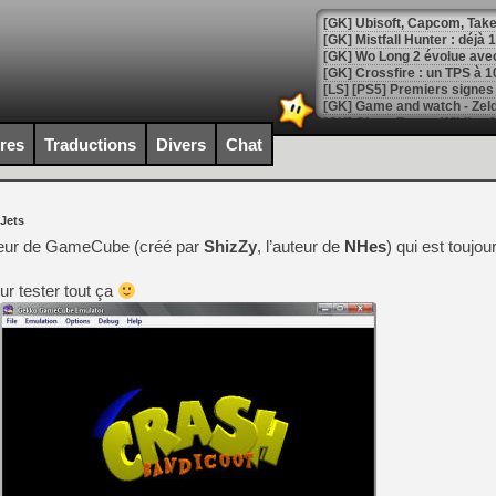
[GK] Mistfall Hunter : déjà 
[GK] Wo Long 2 évolue avec
[GK] Crossfire : un TPS à 100
[LS] [PS5] Premiers signes 
ires
Traductions
Divers
Chat
[Mo5] DOOM arrive en cart
 Jets
[GK] Bethesda fête les 30 
[GK] Roblox : l'action en B
teur de GameCube (créé par
ShizZy
, l’auteur de
NHes
) qui est toujou
r tester tout ça
[GK] Agenda - GeForce NOW
[GK] Devolver Digital en a 
[LS] [PS5] ps5-y2jb-autolo
[GK] Pourquoi Marvel Tokon 
[GK] Test : Restory : Chill
[GK] GTA 6 : Rockstar Games
[GK] Hot Wheels Infinite Rus
[GK] Mémoire cash - Secret 
[GK] Résultats Nintendo : 