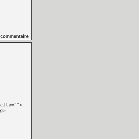
commentaire
cite="">
g>