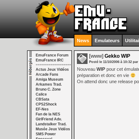
News
Emulateurs
Utilita
EmuFrance Forum
[www]
Gekko WIP
EmuFrance IRC
Posté le
11/10/2006
à
10:32
par
===================
Nouveau
WIP
pour cet émula
Actus Jeux Vidéos
Arcade Fans
préparation et donc en vie
Amiga Museum
On attend donc une release pou
Arkames Trad.
Bruno C. Zone
Calice
CBSata
CPS2Shock
EF-Nes
Fan de la NES
GirlFriend Adv.
Landstalker Trad.
Musée Jeux Vidéos
SMS Power