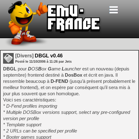
[Divers]
DBGL v0.46
Posté le
11/10/2006
à
11:26
par Jets
DBGL
pour
D
OS
B
ox
G
ame
L
auncher
est un nouveau (depuis
septembre) frontend destiné à
DosBox
et écrit en java. Il
ressemble beaucoup à
D-FEND
(jusqu’à présent probablement le
meilleur frontend), et on espère par conséquent qu’il sera mis à
jour plus souvent que son homologue.
Voici ses caractéristiques:
* D-Fend profiles importing
* Multiple DOSBox versions support, select any pre-configured
version per profile
* Template support
* 2 URLs can be specified per profile
* Booter games support