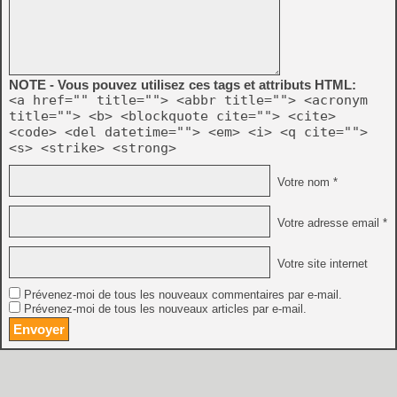
NOTE - Vous pouvez utilisez ces tags et attributs HTML:
<a href="" title=""> <abbr title=""> <acronym
title=""> <b> <blockquote cite=""> <cite>
<code> <del datetime=""> <em> <i> <q cite="">
<s> <strike> <strong>
Votre nom *
Votre adresse email *
Votre site internet
Prévenez-moi de tous les nouveaux commentaires par e-mail.
Prévenez-moi de tous les nouveaux articles par e-mail.