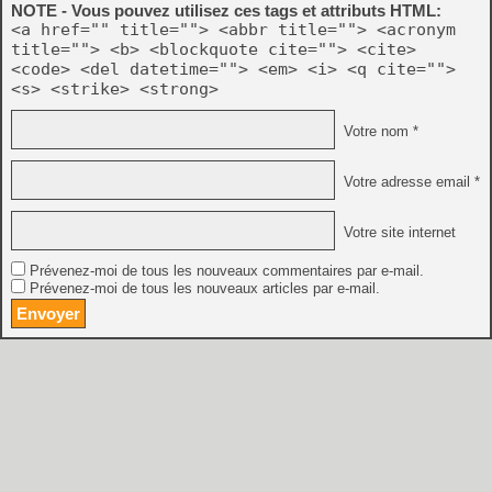
NOTE - Vous pouvez utilisez ces tags et attributs HTML:
<a href="" title=""> <abbr title=""> <acronym
title=""> <b> <blockquote cite=""> <cite>
<code> <del datetime=""> <em> <i> <q cite="">
<s> <strike> <strong>
Votre nom *
Votre adresse email *
Votre site internet
Prévenez-moi de tous les nouveaux commentaires par e-mail.
Prévenez-moi de tous les nouveaux articles par e-mail.