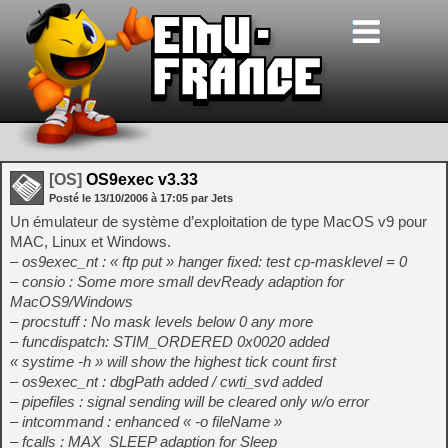
[OS]
OS9exec v3.33
Posté le
13/10/2006
à
17:05
par Jets
Un émulateur de système d’exploitation de type MacOS v9 pour
MAC, Linux et Windows.
– os9exec_nt : « ftp put » hanger fixed: test cp-masklevel = 0
– consio : Some more small devReady adaption for
MacOS9/Windows
– procstuff : No mask levels below 0 any more
– funcdispatch: STIM_ORDERED 0x0020 added
« systime -h » will show the highest tick count first
– os9exec_nt : dbgPath added / cwti_svd added
– pipefiles : signal sending will be cleared only w/o error
– intcommand : enhanced « -o fileName »
– fcalls : MAX_SLEEP adaption for Sleep