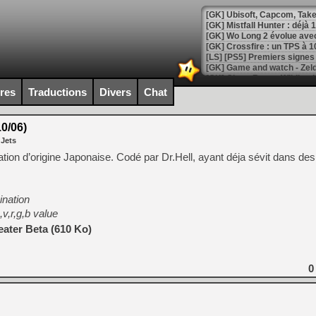
[GK] Mistfall Hunter : déjà 
[GK] Wo Long 2 évolue avec
[GK] Crossfire : un TPS à 100
[LS] [PS5] Premiers signes 
ires
Traductions
Divers
Chat
0/06)
[Mo5] DOOM arrive en cart
 Jets
[GK] Bethesda fête les 30 
[GK] Roblox : l'action en B
tion d’origine Japonaise. Codé par Dr.Hell, ayant déja sévit dans d
[GK] Agenda - GeForce NOW
nation
[GK] Devolver Digital en a 
,v,r,g,b value
[LS] [PS5] ps5-y2jb-autolo
ater Beta (610 Ko)
[GK] Pourquoi Marvel Tokon 
[GK] Test : Restory : Chill
0
[GK] GTA 6 : Rockstar Games
[GK] Hot Wheels Infinite Rus
[GK] Mémoire cash - Secret 
[GK] Résultats Nintendo : 