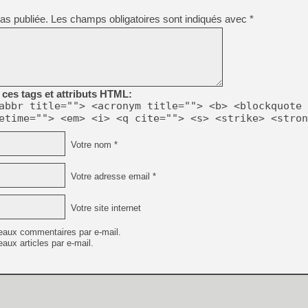
[GK] Déjà des dégraissage
as publiée.
Les champs obligatoires sont indiqués avec
*
[Mo5] Brickboy cherche à r
[GK] Minecraft et ses « Gra
[GK] Beast of Reincarnation
[GK] Ubisoft : fin de parti
[GK] Mémoire cash - Metroid
[GK] Dan Houser (GTA) défe
ces tags et attributs HTML:
[GK] Comment EA Sports FC
abbr title=""> <acronym title=""> <b> <blockquote 
[GK] Crimson Moon : un Dark
etime=""> <em> <i> <q cite=""> <s> <strike> <stron
[GK] Isle of Reveries : le j
[GK] Moonlighter 2 : The En
[GK] Capcom relance Monste
Votre nom *
Votre adresse email *
[Mo5] Deux inédits du Virtu
[GK] Le beat'em up The Walk
Votre site internet
[LTF] Eté 2026 - Séquence 
eaux commentaires par e-mail.
aux articles par e-mail.