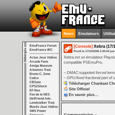
News
Emulateurs
Utilita
EmuFrance Forum
[Console]
Xebra (17/1
EmuFrance IRC
Posté le
17/10/2006
à
00:04
par
===================
Xebra est un émulateur Playsta
Actus Jeux Vidéos
Arcade Fans
compatible PSEmuPro.
Amiga Museum
Arkames Trad.
– DMAC:suppoted forced termi
Bruno C. Zone
– GPU:fixed fractional part of u
Calice
CBSata
Télécharger Chankast Che
CPS2Shock
Site Officiel
EF-Nes
En savoir plus…
Fan de la NES
GirlFriend Adv.
Landstalker Trad.
Musée Jeux Vidéos
SMS Power