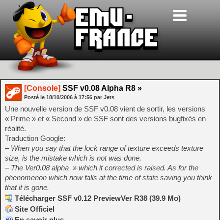
[Console]
SSF v0.08 Alpha R8 »
Posté le
18/10/2006
à
17:56
par Jets
Une nouvelle version de SSF v0.08 vient de sortir, les versions
« Prime » et « Second » de SSF sont des versions bugfixés en
réalité.
Traduction Google:
– When you say that the lock range of texture exceeds texture
size, is the mistake which is not was done.
– The Ver0.08 alpha » which it corrected is raised. As for the
phenomenon which now falls at the time of state saving you think
that it is gone.
Télécharger SSF v0.12 PreviewVer R38 (39.9 Mo)
Site Officiel
En savoir plus…