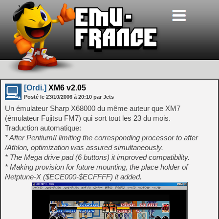
[Ordi.]
XM6 v2.05
Posté le
23/10/2006
à
20:10
par Jets
Un émulateur Sharp X68000 du même auteur que XM7
(émulateur Fujitsu FM7) qui sort tout les 23 du mois.
Traduction automatique:
* After PentiumII limiting the corresponding processor to after
/Athlon, optimization was assured simultaneously.
* The Mega drive pad (6 buttons) it improved compatibility.
* Making provision for future mounting, the place holder of
Netptune-X ($ECE000-$ECFFFF) it added.