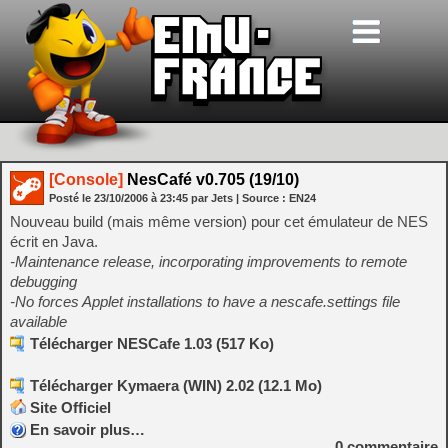
[Console]
NesCafé v0.705 (19/10)
Posté le
23/10/2006
à
23:45
par Jets
| Source :
EN24
Nouveau build (mais même version) pour cet émulateur de NES
écrit en Java.
-Maintenance release, incorporating improvements to remote
debugging
-No forces Applet installations to have a nescafe.settings file
available
Télécharger NESCafe 1.03 (517 Ko)
Télécharger Kymaera (WIN) 2.02 (12.1 Mo)
Site Officiel
En savoir plus…
0
commentaire