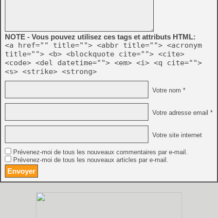
NOTE - Vous pouvez utilisez ces tags et attributs HTML:
<a href="" title=""> <abbr title=""> <acronym
title=""> <b> <blockquote cite=""> <cite>
<code> <del datetime=""> <em> <i> <q cite="">
<s> <strike> <strong>
Votre nom *
Votre adresse email *
Votre site internet
Prévenez-moi de tous les nouveaux commentaires par e-mail.
Prévenez-moi de tous les nouveaux articles par e-mail.